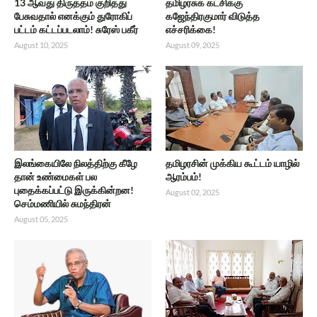
13 ஆவது திருத்தம் குறித்து
தமிழரசுக் கட்சிக்கு
பேசுவதால் எனக்கும் துரோகிப்
கஜேந்திரகுமார் விடுத்த
பட்டம் கட்டப்படலாம்! சுரேஸ் பகீர்
எச்சரிக்கை!
August 10, 2025
August 09, 2025
இலங்கையிலே நிலத்திற்கு கீழே
தமிழரசின் முக்கிய கூட்டம் யாழில்
தான் உண்மைகள் பல
ஆரம்பம்!
புதைக்கப்பட்டு இருக்கின்றன!
August 02, 2025
செம்மணியில் சுமந்திரன்
August 05, 2025