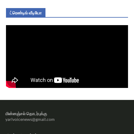
ட்ரெண்டிங் வீடியோ
மின்னஞ்சல் தொடர்புக்கு
yarlvoicenews@gmail.com