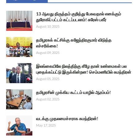
13 ஆவது திருத்தம் குறித்து பேசுவதால் எனக்கும்
துரோகிப் பட்டம் கட்டப்படலாம்! சுரேஸ் பகீர்
August 10, 2025
தமிழரசுக் கட்சிக்கு கஜேந்திரகுமார் விடுத்த
எச்சரிக்கை!
August 09, 2025
இலங்கையிலே நிலத்திற்கு கீழே தான் உண்மைகள் பல
புதைக்கப்பட்டு இருக்கின்றன! செம்மணியில் சுமந்திரன்
August 05, 2025
தமிழரசின் முக்கிய கூட்டம் யாழில் ஆரம்பம்!
August 02, 2025
வடக்கு முதலமைச்சராக சுமந்திரன்!
May 17, 2025