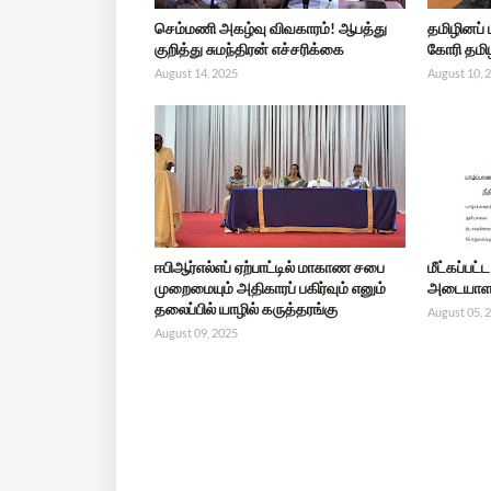
செம்மணி அகழ்வு விவகாரம்! ஆபத்து
தமிழினப்
குறித்து சுமந்திரன் எச்சரிக்கை
கோரி தமிழ
August 14, 2025
August 10, 
ஈபிஆர்எல்எப் ஏற்பாட்டில் மாகாண சபை
மீட்கப்பட
முறைமையும் அதிகாரப் பகிர்வும் எனும்
அடையாளம
தலைப்பில் யாழில் கருத்தரங்கு
August 05, 
August 09, 2025