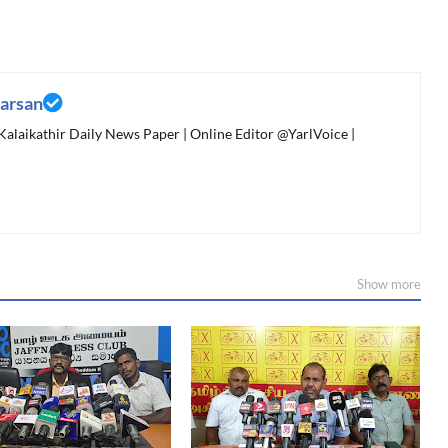
arsan
 Kalaikathir Daily News Paper | Online Editor @YarlVoice |
Show more