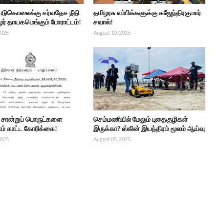
 படுகொலைக்கு சர்வதேச நீதி
தமிழரசு எம்பிக்களுக்கு கஜேந்திரகுமார்
ர் தாயகமெங்கும் போராட்டம்!
சவால்!
2025
August 10, 2025
்ட சான்றுப் பொருட்களை
செம்மணியில் மேலும் புதைகுழிகள்
் காட்ட கோரிக்கை!
இருக்கா? ஸ்கின் இயந்திரம் மூலம் ஆய்வு
2025
August 05, 2025