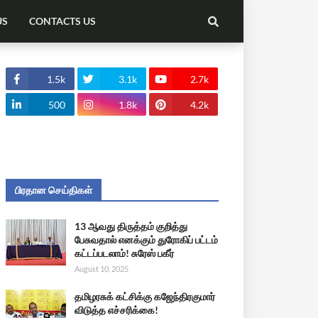
US
CONTACTS US
1.5k
3.1k
2.7k
500
1.8k
4.2k
பிரதான செய்திகள்
13 ஆவது திருத்தம் குறித்து
பேசுவதால் எனக்கும் துரோகிப் பட்டம்
கட்டப்படலாம்! சுரேஸ் பகீர்
August 10, 2025
தமிழரசுக் கட்சிக்கு கஜேந்திரகுமார்
விடுத்த எச்சரிக்கை!