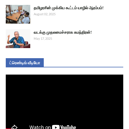
தமிழரசின் முக்கிய கூட்டம் யாழில் ஆரம்பம்!
August 02, 2025
வடக்கு முதலமைச்சராக சுமந்திரன்!
May 17, 2025
ட்ரெண்டிங் வீடியோ