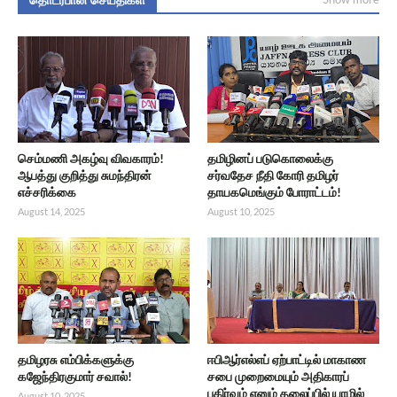
செம்மணி அகழ்வு விவகாரம்!
தமிழினப் படுகொலைக்கு
ஆபத்து குறித்து சுமந்திரன்
சர்வதேச நீதி கோரி தமிழர்
எச்சரிக்கை
தாயகமெங்கும் போராட்டம்!
August 14, 2025
August 10, 2025
தமிழரசு எம்பிக்களுக்கு
ஈபிஆர்எல்எப் ஏற்பாட்டில் மாகாண
கஜேந்திரகுமார் சவால்!
சபை முறைமையும் அதிகாரப்
பகிர்வும் எனும் தலைப்பில் யாழில்
August 10, 2025