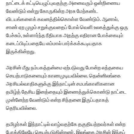
நாட்டைக் கட்டியெழுப்புவதற்கு அனைவரும் ஒன்றிணைய
வேண்டும் என்று கோருகின்ற அரசு மேற்கண்ட
விடயங்களைக் கவனத்தில்கொள்ள வேண்டும். ஆனால்,
சாண் ஏற முழம் சறுக்குவதைப் போல் வெளி உலகத்துக்கு ஒரு
பேச்சும், உள்ளார்ந்த ரீதியாக அதற்கு எதிரான போக்கையும்
கடைப்பிடிப்பதையே எம்மால் பார்க்கக்கூடியதாக
இருக்கின்றது.
அரசின் மீது நம்பகத்தன்மை ஏற்படுவது போன்ற எத்தகைய
செயற்பாடுகளையும் காணமுடியவில்லை. தென்னிலங்கை
அரசியல்வாதிகளுக்கு இந்நாட்டின் சமபங்காளிகளான
தமிழ்த் தேசிய இனத்தையும் இணைத்துக்கொண்டு நாட்டை
முன்னேற்ற வேண்டும் என்ற சிந்தனை இருப்பதாகத்
தெரியவில்லை.
தமிழர்கள் இந்நாட்டில் வாழ்வதற்கே தகுதியற்றவர்கள் என்ற
போக்கிலேயே செயற்படுகின்றனர். இலங்கை அரசின் இந்தப்