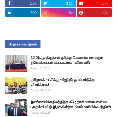
1.5k
3.1k
2.7k
500
1.8k
4.2k
பிரதான செய்திகள்
13 ஆவது திருத்தம் குறித்து பேசுவதால் எனக்கும்
துரோகிப் பட்டம் கட்டப்படலாம்! சுரேஸ் பகீர்
August 10, 2025
தமிழரசுக் கட்சிக்கு கஜேந்திரகுமார் விடுத்த
எச்சரிக்கை!
August 09, 2025
இலங்கையிலே நிலத்திற்கு கீழே தான் உண்மைகள் பல
புதைக்கப்பட்டு இருக்கின்றன! செம்மணியில் சுமந்திரன்
August 05, 2025