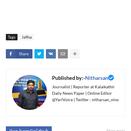
Tags
Jaffna
Share
Published by:-
Nitharsan
Journalist | Reporter at Kalaikathir
Daily News Paper | Online Editor
@YarlVoice | Twitter : nitharsan_vino
தொடர்பான செய்திகள்
Show more