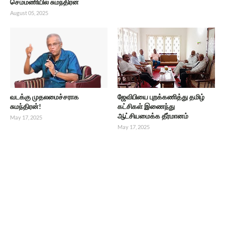
செம்மணியில் சுமந்திரன்
August 05, 2025
வடக்கு முதலமைச்சராக
ஜேவிபியை புறக்கணித்து தமிழ்
சுமந்திரன்!
கட்சிகள் இணைந்து
ஆட்சியமைக்க தீர்மானம்
May 17, 2025
May 17, 2025