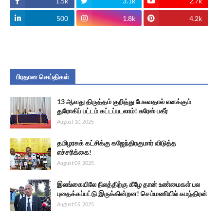
1.5k
3.1k
2.7k
500
1.8k
4.2k
பிரதான செய்திகள்
13 ஆவது திருத்தம் குறித்து பேசுவதால் எனக்கும்
துரோகிப் பட்டம் கட்டப்படலாம்! சுரேஸ் பகீர்
August 10, 2025
தமிழரசுக் கட்சிக்கு கஜேந்திரகுமார் விடுத்த
எச்சரிக்கை!
August 09, 2025
இலங்கையிலே நிலத்திற்கு கீழே தான் உண்மைகள் பல
புதைக்கப்பட்டு இருக்கின்றன! செம்மணியில் சுமந்திரன்
August 05, 2025