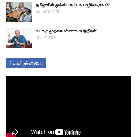
தமிழரசின் முக்கிய கூட்டம் யாழில் ஆரம்பம்!
August 02, 2025
வடக்கு முதலமைச்சராக சுமந்திரன்!
May 17, 2025
ட்ரெண்டிங் வீடியோ