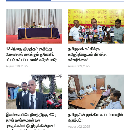
13 ஆவது திருத்தம் குறித்து
தமிழரசுக் கட்சிக்கு
பேசுவதால் எனக்கும் துரோகிப்
கஜேந்திரகுமார் விடுத்த
பட்டம் கட்டப்படலாம்! சுரேஸ் பகீர்
எச்சரிக்கை!
August 10, 2025
August 09, 2025
இலங்கையிலே நிலத்திற்கு கீழே
தமிழரசின் முக்கிய கூட்டம் யாழில்
தான் உண்மைகள் பல
ஆரம்பம்!
புதைக்கப்பட்டு இருக்கின்றன!
August 02, 2025