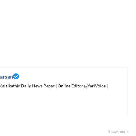
arsan
 Kalaikathir Daily News Paper | Online Editor @YarlVoice |
Show more