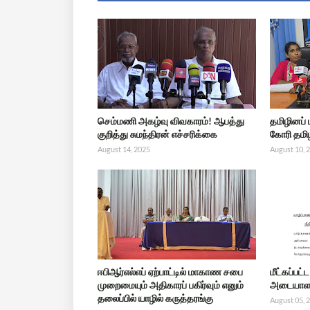
செம்மணி அகழ்வு விவகாரம்! ஆபத்து
தமிழினப்
குறித்து சுமந்திரன் எச்சரிக்கை
கோரி தமிழ
August 14, 2025
August 10, 
ஈபிஆர்எல்எப் ஏற்பாட்டில் மாகாண சபை
மீட்கப்பட
முறைமையும் அதிகாரப் பகிர்வும் எனும்
அடையாளம
தலைப்பில் யாழில் கருத்தரங்கு
August 05, 