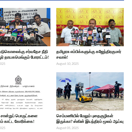
 படுகொலைக்கு சர்வதேச நீதி
தமிழரசு எம்பிக்களுக்கு கஜேந்திரகுமார்
ர் தாயகமெங்கும் போராட்டம்!
சவால்!
2025
August 10, 2025
்ட சான்றுப் பொருட்களை
செம்மணியில் மேலும் புதைகுழிகள்
் காட்ட கோரிக்கை!
இருக்கா? ஸ்கின் இயந்திரம் மூலம் ஆய்வு
2025
August 05, 2025