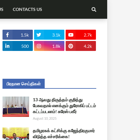
US
CONTACTS US
1.5k
3.1k
2.7k
500
1.8k
4.2k
பிரதான செய்திகள்
13 ஆவது திருத்தம் குறித்து
பேசுவதால் எனக்கும் துரோகிப் பட்டம்
கட்டப்படலாம்! சுரேஸ் பகீர்
August 10, 2025
தமிழரசுக் கட்சிக்கு கஜேந்திரகுமார்
விடுத்த எச்சரிக்கை!