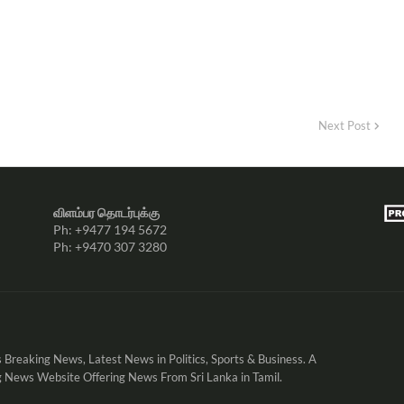
Next Post
விளம்பர தொடர்புக்கு
Ph: +9477 194 5672
Ph: +9470 307 3280
 Breaking News, Latest News in Politics, Sports & Business. A
 News Website Offering News From Sri Lanka in Tamil.