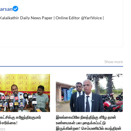
arsan
 Kalaikathir Daily News Paper | Online Editor @YarlVoice |
Show more
 கட்சிக்கு கஜேந்திரகுமார்
இலங்கையிலே நிலத்திற்கு கீழே தான்
ச்சரிக்கை!
உண்மைகள் பல புதைக்கப்பட்டு
இருக்கின்றன! செம்மணியில் சுமந்திரன்
2025