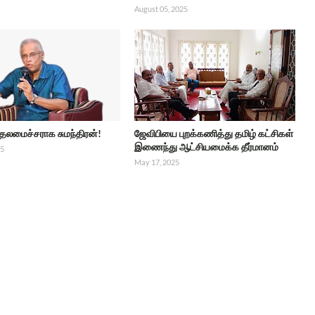
August 05, 2025
ுதலமைச்சராக சுமந்திரன்!
ஜேவிபியை புறக்கணித்து தமிழ் கட்சிகள்
இணைந்து ஆட்சியமைக்க தீர்மானம்
25
May 17, 2025