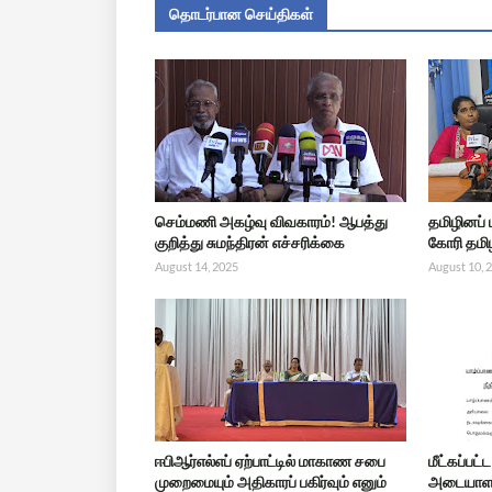
தொடர்பான செய்திகள்
செம்மணி அகழ்வு விவகாரம்! ஆபத்து
தமிழினப்
குறித்து சுமந்திரன் எச்சரிக்கை
கோரி தமிழ
August 14, 2025
August 10, 
ஈபிஆர்எல்எப் ஏற்பாட்டில் மாகாண சபை
மீட்கப்பட
முறைமையும் அதிகாரப் பகிர்வும் எனும்
அடையாளம