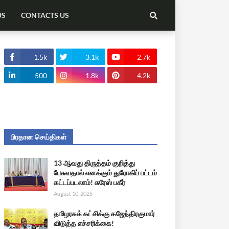
US
CONTACTS US
1.5k
3.1k
2.7k
500
1.8k
4.2k
பிரதான செய்திகள்
13 ஆவது திருத்தம் குறித்து
பேசுவதால் எனக்கும் துரோகிப் பட்டம்
கட்டப்படலாம்! சுரேஸ் பகீர்
August 10, 2025
தமிழரசுக் கட்சிக்கு கஜேந்திரகுமார்
விடுத்த எச்சரிக்கை!