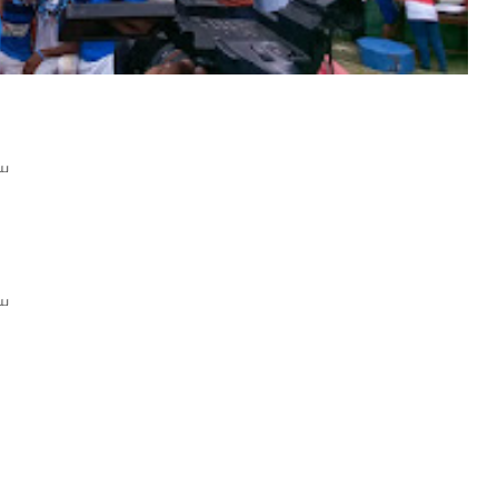
ிய
ிய