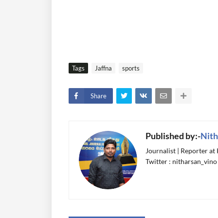
Tags
Jaffna
sports
Share
Published by:-
Nith
Journalist | Reporter at
Twitter : nitharsan_vino