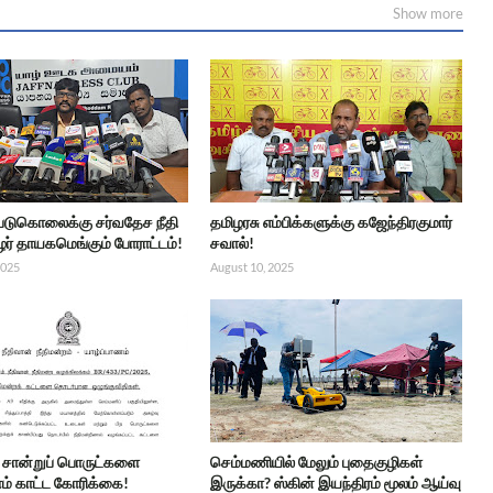
Show more
 படுகொலைக்கு சர்வதேச நீதி
தமிழரசு எம்பிக்களுக்கு கஜேந்திரகுமார்
ர் தாயகமெங்கும் போராட்டம்!
சவால்!
2025
August 10, 2025
்ட சான்றுப் பொருட்களை
செம்மணியில் மேலும் புதைகுழிகள்
் காட்ட கோரிக்கை!
இருக்கா? ஸ்கின் இயந்திரம் மூலம் ஆய்வு