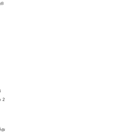
ரி
3
ா 2
்து