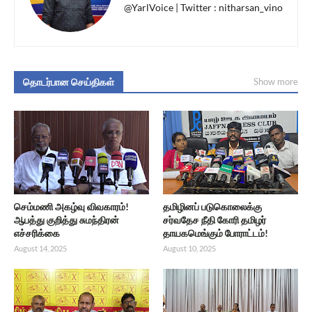
@YarlVoice | Twitter : nitharsan_vino
தொடர்பான செய்திகள்
Show more
செம்மணி அகழ்வு விவகாரம்!
தமிழினப் படுகொலைக்கு
ஆபத்து குறித்து சுமந்திரன்
சர்வதேச நீதி கோரி தமிழர்
எச்சரிக்கை
தாயகமெங்கும் போராட்டம்!
August 14, 2025
August 10, 2025