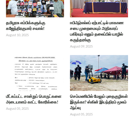
தமிழரசு எம்பிக்களுக்கு
ஈபிஆர்எல்எப் ஏற்பாட்டில் மாகாண
கஜேந்திரகுமார் சவால்!
சபை முறைமையும் அதிகாரப்
பகிர்வும் எனும் தலைப்பில் யாழில்
August 10, 2025
கருத்தரங்கு
August 09, 2025
மீட்கப்பட்ட சான்றுப் பொருட்களை
செம்மணியில் மேலும் புதைகுழிகள்
அடையாளம் காட்ட கோரிக்கை!
இருக்கா? ஸ்கின் இயந்திரம் மூலம்
ஆய்வு
August 05, 2025
August 05, 2025