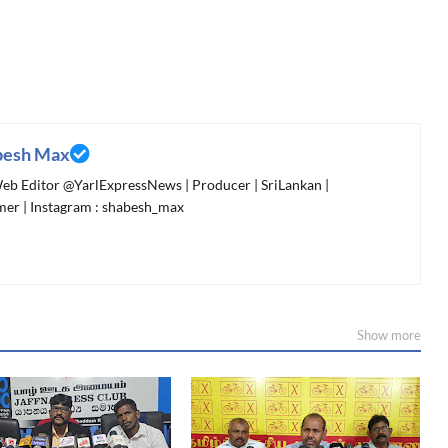
besh Max
 Web Editor @YarlExpressNews | Producer | SriLankan |
er | Instagram : shabesh_max
Show more