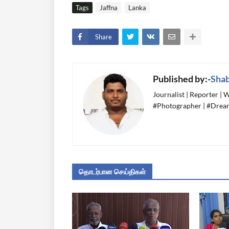
Tags
Jaffna
Lanka
Share
Published by:-
Sha
Journalist | Reporter |
#Photographer | #Dream
தொடர்பான செய்திகள்