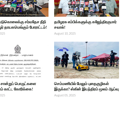
 படுகொலைக்கு சர்வதேச நீதி
தமிழரசு எம்பிக்களுக்கு கஜேந்திரகுமார்
ர் தாயகமெங்கும் போராட்டம்!
சவால்!
2025
August 10, 2025
்ட சான்றுப் பொருட்களை
செம்மணியில் மேலும் புதைகுழிகள்
் காட்ட கோரிக்கை!
இருக்கா? ஸ்கின் இயந்திரம் மூலம் ஆய்வு
2025
August 05, 2025