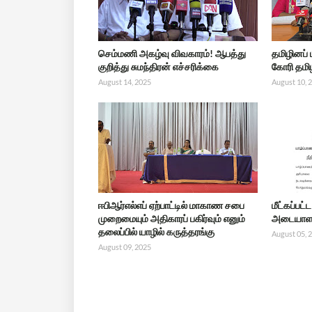
செம்மணி அகழ்வு விவகாரம்! ஆபத்து
தமிழினப்
குறித்து சுமந்திரன் எச்சரிக்கை
கோரி தமிழ
August 14, 2025
August 10, 
ஈபிஆர்எல்எப் ஏற்பாட்டில் மாகாண சபை
மீட்கப்பட
முறைமையும் அதிகாரப் பகிர்வும் எனும்
அடையாளம
தலைப்பில் யாழில் கருத்தரங்கு
August 05, 
August 09, 2025