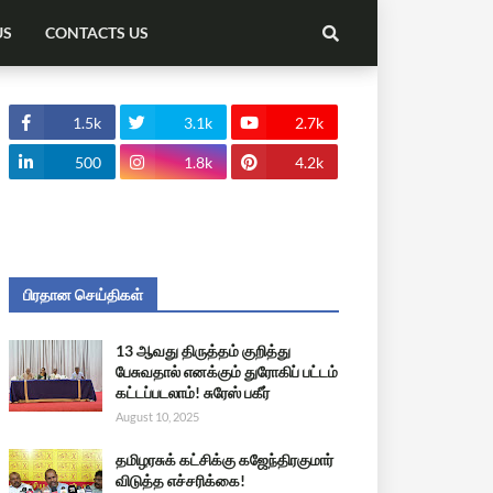
US
CONTACTS US
1.5k
3.1k
2.7k
500
1.8k
4.2k
பிரதான செய்திகள்
13 ஆவது திருத்தம் குறித்து
பேசுவதால் எனக்கும் துரோகிப் பட்டம்
கட்டப்படலாம்! சுரேஸ் பகீர்
August 10, 2025
தமிழரசுக் கட்சிக்கு கஜேந்திரகுமார்
விடுத்த எச்சரிக்கை!