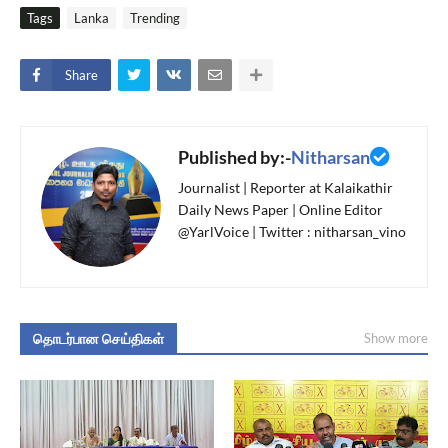
Tags
Lanka
Trending
Share
Published by:-
Nitharsan
Journalist | Reporter at Kalaikathir
Daily News Paper | Online Editor
@YarlVoice | Twitter : nitharsan_vino
தொடர்பான செய்திகள்
Show more