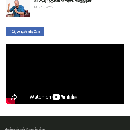
வடக்கு முதலமைச்சராக சுமந்திரன்!
May 17, 2025
ட்ரெண்டிங் வீடியோ
மின்னஞ்சல் தொடர்புக்கு