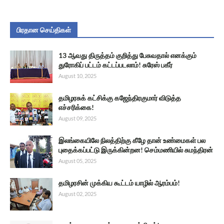
பிரதான செய்திகள்
13 ஆவது திருத்தம் குறித்து பேசுவதால் எனக்கும்
துரோகிப் பட்டம் கட்டப்படலாம்! சுரேஸ் பகீர்
August 10, 2025
தமிழரசுக் கட்சிக்கு கஜேந்திரகுமார் விடுத்த
எச்சரிக்கை!
August 09, 2025
இலங்கையிலே நிலத்திற்கு கீழே தான் உண்மைகள் பல
புதைக்கப்பட்டு இருக்கின்றன! செம்மணியில் சுமந்திரன்
August 05, 2025
தமிழரசின் முக்கிய கூட்டம் யாழில் ஆரம்பம்!
August 02, 2025