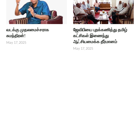
வடக்கு முதலமைச்சராக
ஜேவிபியை புறக்கணித்து தமிழ்
சுமந்திரன்!
கட்சிகள் இணைந்து
ஆட்சியமைக்க தீர்மானம்
May 17, 2025
May 17, 2025