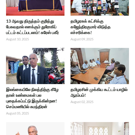
13 ஆவது திருத்தம் குறித்து
தமிழரசுக் கட்சிக்கு
பேசுவதால் எனக்கும் துரோகிப்
கஜேந்திரகுமார் விடுத்த
பட்டம் கட்டப்படலாம்! சுரேஸ் பகீர்
எச்சரிக்கை!
August 10, 2025
August 09, 2025
இலங்கையிலே நிலத்திற்கு கீழே
தமிழரசின் முக்கிய கூட்டம் யாழில்
தான் உண்மைகள் பல
ஆரம்பம்!
புதைக்கப்பட்டு இருக்கின்றன!
August 02, 2025
செம்மணியில் சுமந்திரன்
August 05, 2025