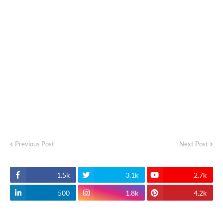
Previous Post
Next Post
1.5k
3.1k
2.7k
500
1.8k
4.2k