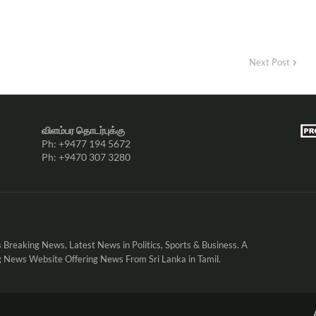
Next Post
விளம்பர தொடர்புக்கு
Ph: +9477 194 5672
Ph: +9470 307 3280
 Breaking News, Latest News in Politics, Sports & Business. A
 News Website Offering News From Sri Lanka in Tamil.
.