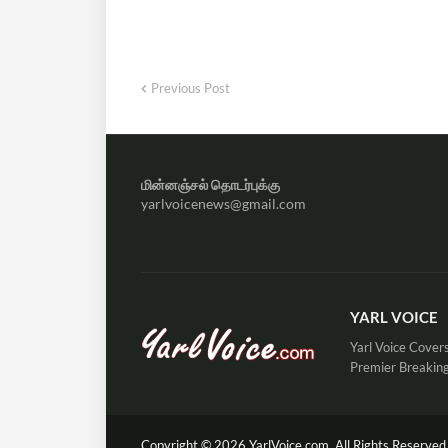
Previous Post
மின்னஞ்சல் தொடர்புக்கு
yarlvoicenews@gmail.com
YARL VOICE
Yarl Voice Covers
Premier Breaking
Copyright ©
2026
YarlVoice.com,
All Rights Reserved