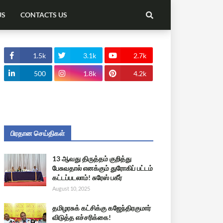
US
CONTACTS US
1.5k
3.1k
2.7k
500
1.8k
4.2k
பிரதான செய்திகள்
13 ஆவது திருத்தம் குறித்து
பேசுவதால் எனக்கும் துரோகிப் பட்டம்
கட்டப்படலாம்! சுரேஸ் பகீர்
August 10, 2025
தமிழரசுக் கட்சிக்கு கஜேந்திரகுமார்
விடுத்த எச்சரிக்கை!