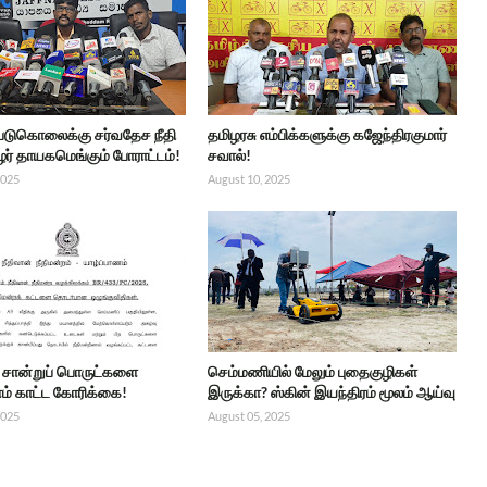
 படுகொலைக்கு சர்வதேச நீதி
தமிழரசு எம்பிக்களுக்கு கஜேந்திரகுமார்
ர் தாயகமெங்கும் போராட்டம்!
சவால்!
2025
August 10, 2025
்ட சான்றுப் பொருட்களை
செம்மணியில் மேலும் புதைகுழிகள்
் காட்ட கோரிக்கை!
இருக்கா? ஸ்கின் இயந்திரம் மூலம் ஆய்வு
2025
August 05, 2025