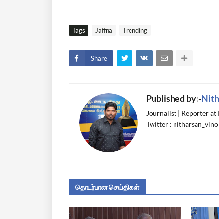
Tags
Jaffna
Trending
Share
Published by:-
Nith
Journalist | Reporter at
Twitter : nitharsan_vino
தொடர்பான செய்திகள்