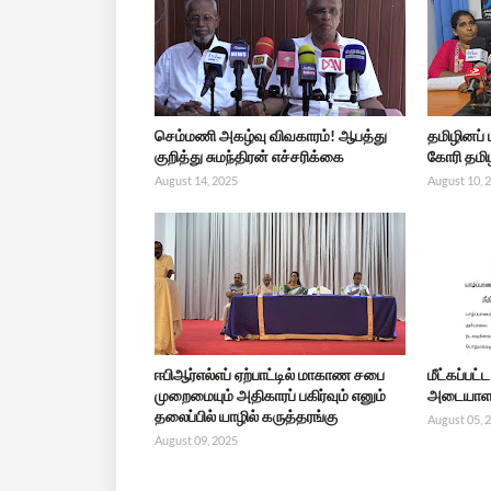
செம்மணி அகழ்வு விவகாரம்! ஆபத்து
தமிழினப்
குறித்து சுமந்திரன் எச்சரிக்கை
கோரி தமிழ
August 14, 2025
August 10, 
ஈபிஆர்எல்எப் ஏற்பாட்டில் மாகாண சபை
மீட்கப்பட
முறைமையும் அதிகாரப் பகிர்வும் எனும்
அடையாளம
தலைப்பில் யாழில் கருத்தரங்கு
August 05, 
August 09, 2025