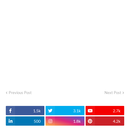
Previous Post
Next Post
1.5k
3.1k
2.7k
500
1.8k
4.2k