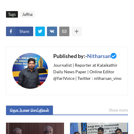
Tags
Jaffna
Share
Published by:-
Nitharsan
Journalist | Reporter at Kalaikathir
Daily News Paper | Online Editor
@YarlVoice | Twitter : nitharsan_vino
தொடர்பான செய்திகள்
Show more