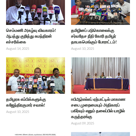
செம்மணி அகழ்வு விவகாரம்!
தமிழினப் படுகொலைக்கு
ஆபத்து குறித்து சுமந்திரன்
சர்வதேச நீதி கோரி தமிழர்
எச்சரிக்கை
தாயகமெங்கும் போராட்டம்!
August 14, 2025
August 10, 2025
தமிழரசு எம்பிக்களுக்கு
ஈபிஆர்எல்எப் ஏற்பாட்டில் மாகாண
கஜேந்திரகுமார் சவால்!
சபை முறைமையும் அதிகாரப்
பகிர்வும் எனும் தலைப்பில் யாழில்
August 10, 2025
கருத்தரங்கு
August 09, 2025