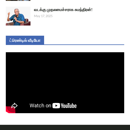
வடக்கு முதலமைச்சராக சுமந்திரன்!
May 17, 2025
ட்ரெண்டிங் வீடியோ